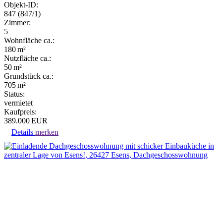
Objekt-ID:
847 (847/1)
Zimmer:
5
Wohnfläche ca.:
180 m²
Nutzfläche ca.:
50 m²
Grund­stück ca.:
705 m²
Status:
vermietet
Kaufpreis:
389.000 EUR
Details
merken