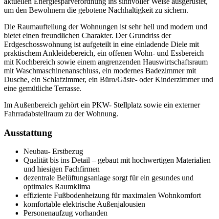
aktuellen Energiesparverordnung ins sinnvoller Weise ausgerüstet,
um den Bewohnern die gebotene Nachhaltigkeit zu sichern.
Die Raumaufteilung der Wohnungen ist sehr hell und modern und
bietet einen freundlichen Charakter. Der Grundriss der
Erdgeschosswohnung ist aufgeteilt in eine einladende Diele mit
praktischem Ankleidebereich, ein offenen Wohn- und Essbereich
mit Kochbereich sowie einem angrenzenden Hauswirtschaftsraum
mit Waschmaschinenanschluss, ein modernes Badezimmer mit
Dusche, ein Schlafzimmer, ein Büro/Gäste- oder Kinderzimmer und
eine gemütliche Terrasse.
Im Außenbereich gehört ein PKW- Stellplatz sowie ein externer
Fahrradabstellraum zu der Wohnung.
Ausstattung
Neubau- Erstbezug
Qualität bis ins Detail – gebaut mit hochwertigen Materialien
und hiesigen Fachfirmen
dezentrale Belüftungsanlage sorgt für ein gesundes und
optimales Raumklima
effiziente Fußbodenheizung für maximalen Wohnkomfort
komfortable elektrische Außenjalousien
Personenaufzug vorhanden