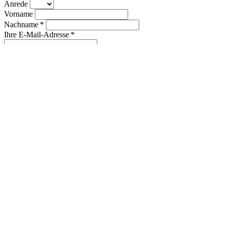
Anrede
Vorname
Nachname *
Ihre E-Mail-Adresse *
Ihre Adresse *
Ihre Telefonnummer *
+49
▾
Ihre Nachricht *
Ich habe die
Allgemeinen Geschäftsbedingungen
gelesen und
akzeptiert. *
Ich willige in die Verarbeitung meiner Daten zum Zweck der
Bearbeitung meiner Anfrage ein und habe die
Datenschutzerklärung
gelesen. *
* Pflichtangaben