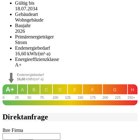
Gültig bis
18.07.2034
Gebäudeart
Wohngebäude
Baujahr
2026
Primärenergieträger
Strom
Endenergie­bedarf
16,60 kWh/(m²·a)
Energie­effizienz­klasse
A+
Endenergiebedarf
16,60
kWh/(m²·a)
A+
A
B
C
D
E
F
G
H
0
25
50
75
100
125
150
175
200
225
250+
Direktanfrage
Ihre Firma