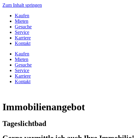
Zum Inhalt springen
Kaufen
Mieten
Gesuche
Service
Karriere
Kontakt
Kaufen
Mieten
Gesuche
Service
Karriere
Kontakt
Immobilien­angebot
Tageslichtbad
Gerne vermittle ich auch Ihre Immobilie!