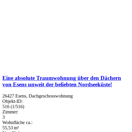
Eine absolute Traumwohnung über den Dächern
von Esens unweit der beliebten Nordseeküste!
26427 Esens, Dachgeschosswohnung
Objekt-ID:
516 (1/516)
Zimmer:
3
Wohnfläche ca.:
55,53 m²