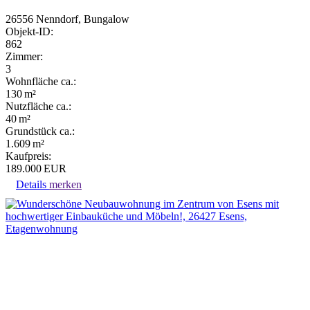
26556 Nenndorf, Bungalow
Objekt-ID:
862
Zimmer:
3
Wohnfläche ca.:
130 m²
Nutzfläche ca.:
40 m²
Grund­stück ca.:
1.609 m²
Kaufpreis:
189.000 EUR
Details
merken