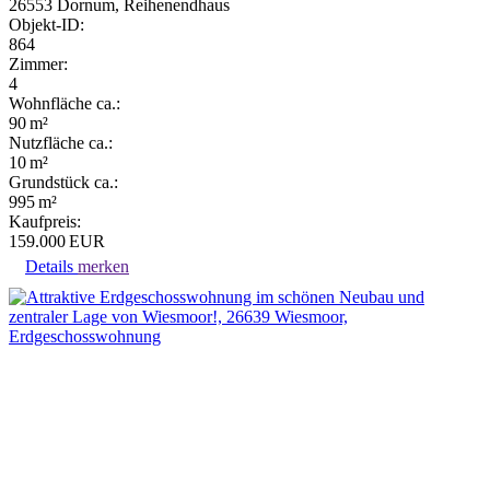
26553 Dornum, Reihenendhaus
Objekt-ID:
864
Zimmer:
4
Wohnfläche ca.:
90 m²
Nutzfläche ca.:
10 m²
Grund­stück ca.:
995 m²
Kaufpreis:
159.000 EUR
Details
merken